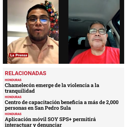
0
seconds
of
20
HONDURAS
minutes,
Chamelecón emerge de la violencia a la
21
tranquilidad
seconds
HONDURAS
Centro de capacitación beneficia a más de 2,000
personas en San Pedro Sula
HONDURAS
Aplicación móvil SOY SPS+ permitirá
interactuar y denunciar