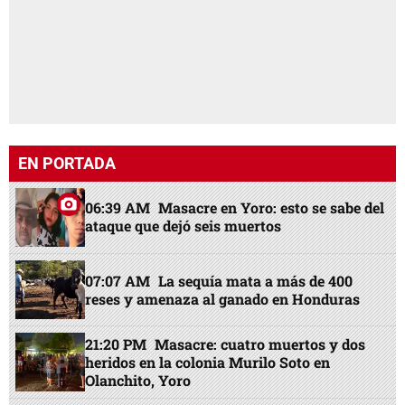
EN PORTADA
06:39 AM
Masacre en Yoro: esto se sabe del
ataque que dejó seis muertos
07:07 AM
La sequía mata a más de 400
reses y amenaza al ganado en Honduras
21:20 PM
Masacre: cuatro muertos y dos
heridos en la colonia Murilo Soto en
Olanchito, Yoro