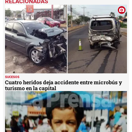
of
3
minutes,
23
seconds
SUCESOS
Cuatro heridos deja accidente entre microbús y
turismo en la capital