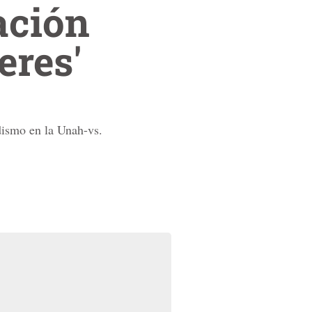
ación
eres'
dismo en la Unah-vs.