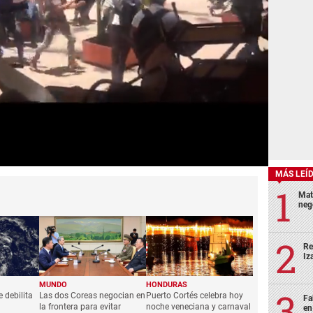
MÁS LEÍ
Mat
neg
Re
Iz
MUNDO
HONDURAS
 debilita
Las dos Coreas negocian en
Puerto Cortés celebra hoy
Fa
la frontera para evitar
noche veneciana y carnaval
en