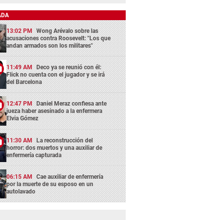
ADA
13:02 PM
Wong Arévalo sobre las
acusaciones contra Roosevelt: "Los que
andan armados son los militares"
11:49 AM
Deco ya se reunió con él:
Flick no cuenta con el jugador y se irá
del Barcelona
12:47 PM
Daniel Meraz confiesa ante
jueza haber asesinado a la enfermera
Elvia Gómez
11:30 AM
La reconstrucción del
horror: dos muertos y una auxiliar de
enfermería capturada
06:15 AM
Cae auxiliar de enfermería
por la muerte de su esposo en un
autolavado