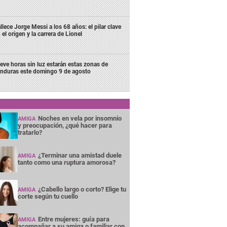
llece Jorge Messi a los 68 años: el pilar clave
 el origen y la carrera de Lionel
eve horas sin luz estarán estas zonas de
nduras este domingo 9 de agosto
Noches en vela por insomnio
AMIGA
y preocupación, ¿qué hacer para
tratarlo?
¿Terminar una amistad duele
AMIGA
tanto como una ruptura amorosa?
¿Cabello largo o corto? Elige tu
AMIGA
corte según tu cuello
Entre mujeres: guía para
AMIGA
acompañar a su amiga o familiar con