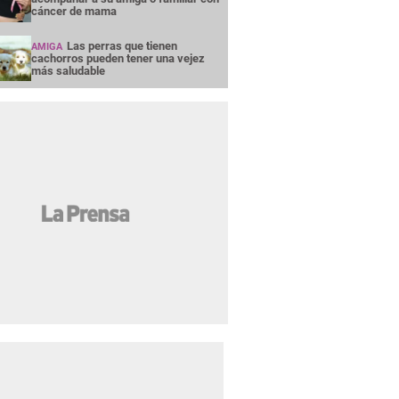
cáncer de mama
Las perras que tienen
AMIGA
cachorros pueden tener una vejez
más saludable