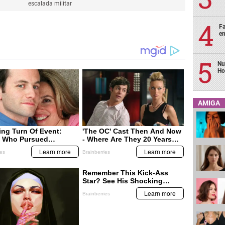
escalada militar
Fa
en
Nu
Ho
AMIGA