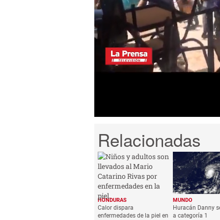
0
seconds
of
1
minute,
7
seconds
Volume
0%
HONDURAS
MUNDO
Calor dispara
Huracán Danny se
enfermedades de la piel en
a categoría 1