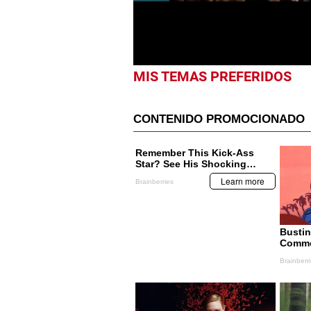
seconds
Volume
0%
MIS TEMAS PREFERIDOS