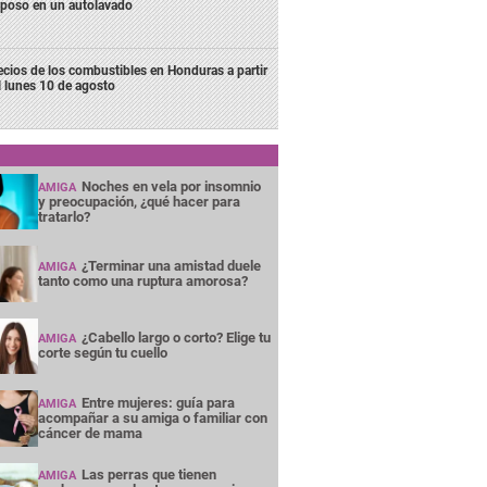
poso en un autolavado
ecios de los combustibles en Honduras a partir
l lunes 10 de agosto
Noches en vela por insomnio
AMIGA
y preocupación, ¿qué hacer para
tratarlo?
¿Terminar una amistad duele
AMIGA
tanto como una ruptura amorosa?
¿Cabello largo o corto? Elige tu
AMIGA
corte según tu cuello
Entre mujeres: guía para
AMIGA
acompañar a su amiga o familiar con
cáncer de mama
Las perras que tienen
AMIGA