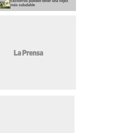
cachorros pueden tener una vejez
más saludable