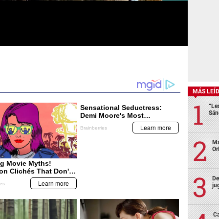
MÁS LEÍ
“Le
Sán
Ma
Or
De
ju
Ca