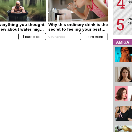
es
Pr
de
AMIGA