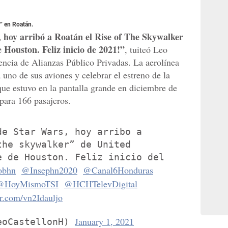
” en Roatán.
, hoy arribó a Roatán el Rise of The Skywalker
 Houston. Feliz inicio de 2021!”
, tuiteó Leo
dencia de Alianzas Público Privadas. La aerolínea
 uno de sus aviones y celebrar el estreno de la
que estuvo en la pantalla grande en diciembre de
para 166 pasajeros.
de Star Wars, hoy arribo a
the skywalker” de United
e de Houston. Feliz inicio del
obhn
@Insephn2020
@Canal6Honduras
@HoyMismoTSI
@HCHTelevDigital
er.com/vn2Idauljo
January 1, 2021
eoCastellonH)