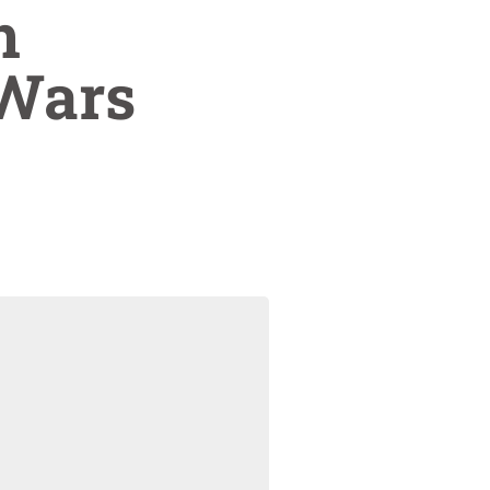
n
 Wars