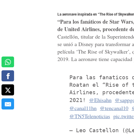
La aeronave inspirada en “The Rise of Skywalker
“Para los fanáticos de Star Wars
de United Airlines, procedente de
Castellón, titular de la Superinten
se unió a Disney para transformar a
película ‘The Rise of Skywalker’, 
2019. La aeronave tiene capacidad 
Para las fanaticos 
Roatan el “Rise of 
Airlines, procedent
@Ehisahn
@sappg
2021!
@canal11hn
@tencanal10
@TN5Telenoticias
pic.twitt
— Leo Castellon (@L