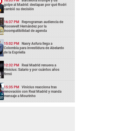
16:03 PM
Barcelona irrumpe y da
golpe al Madrid: destapan por qué Rodri
cambió su decisión
16:37 PM
Reprograman audiencia de
Roosevelt Hernández por la
incompatibilidad de agenda
15:02 PM
Nasry Asfura llega a
Colombia para investidura de Abelardo
de la Espriella
12:32 PM
Real Madrid renueva a
Vinicius: Salario y por cuántos años
firmó
15:35 PM
Vinicius reacciona tras
renovación con Real Madrid y manda
mensaje a Mourinho