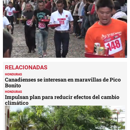
0
seconds
of
56
HONDURAS
seconds
Canadienses se interesan en maravillas de Pico
Bonito
HONDURAS
Impulsan plan para reducir efectos del cambio
climático