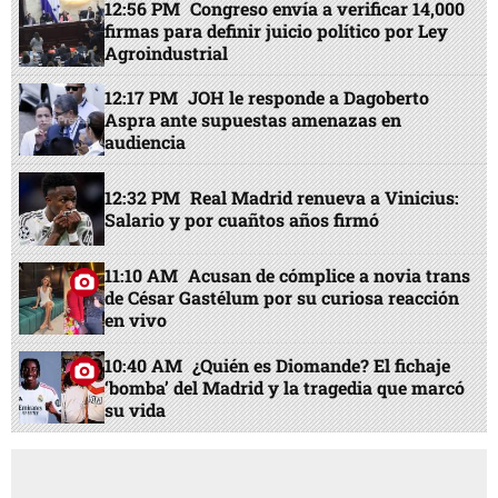
12:56 PM
Congreso envía a verificar 14,000
firmas para definir juicio político por Ley
Agroindustrial
12:17 PM
JOH le responde a Dagoberto
Aspra ante supuestas amenazas en
audiencia
12:32 PM
Real Madrid renueva a Vinicius:
Salario y por cuañtos años firmó
11:10 AM
Acusan de cómplice a novia trans
de César Gastélum por su curiosa reacción
en vivo
10:40 AM
¿Quién es Diomande? El fichaje
‘bomba’ del Madrid y la tragedia que marcó
su vida