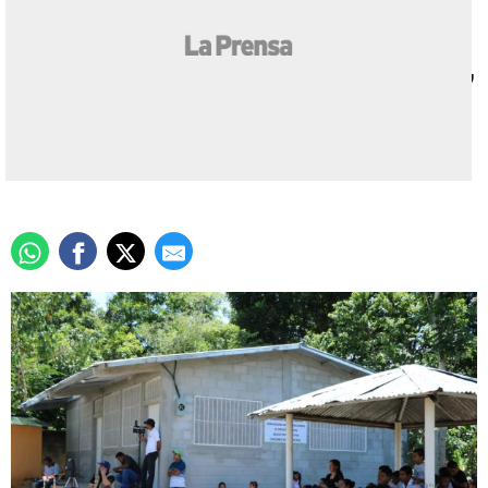
Amplían escuela Proheco
en la aldea La Guacamaya,
sector sur de El Progreso
Actualizado: 03 septiembre 2015
/
Redacción