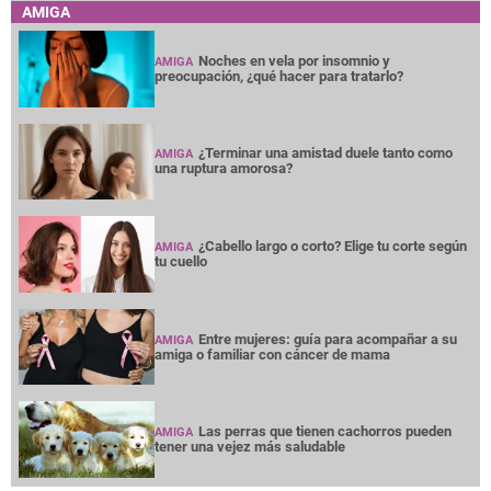
AMIGA
Noches en vela por insomnio y
AMIGA
preocupación, ¿qué hacer para tratarlo?
¿Terminar una amistad duele tanto como
AMIGA
una ruptura amorosa?
¿Cabello largo o corto? Elige tu corte según
AMIGA
tu cuello
Entre mujeres: guía para acompañar a su
AMIGA
amiga o familiar con cáncer de mama
Las perras que tienen cachorros pueden
AMIGA
tener una vejez más saludable