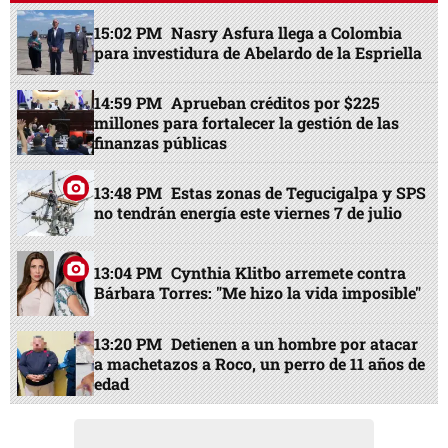
15:02 PM
Nasry Asfura llega a Colombia
para investidura de Abelardo de la Espriella
14:59 PM
Aprueban créditos por $225
millones para fortalecer la gestión de las
finanzas públicas
13:48 PM
Estas zonas de Tegucigalpa y SPS
no tendrán energía este viernes 7 de julio
13:04 PM
Cynthia Klitbo arremete contra
Bárbara Torres: "Me hizo la vida imposible"
13:20 PM
Detienen a un hombre por atacar
a machetazos a Roco, un perro de 11 años de
edad