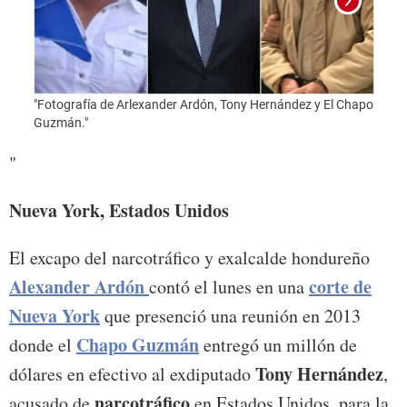
"Fotografía de Arlexander Ardón, Tony Hernández y El Chapo
"Foto
Guzmán."
"
Nueva York, Estados Unidos
El excapo del narcotráfico y exalcalde hondureño
Alexander Ardón
corte de
contó el lunes en una
Nueva York
que presenció una reunión en 2013
Chapo Guzmán
donde el
entregó un millón de
Tony Hernández
dólares en efectivo al exdiputado
,
narcotráfico
acusado de
en Estados Unidos, para la