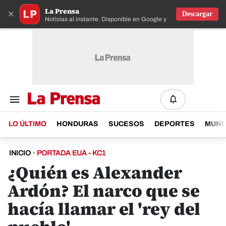
La Prensa
×
Descargar
Noticias al instante. Disponible en Google y IOS
LO ÚLTIMO
HONDURAS
SUCESOS
DEPORTES
MUN
INICIO
·
PORTADA EUA - KC1
¿Quién es Alexander
Ardón? El narco que se
hacía llamar el 'rey del