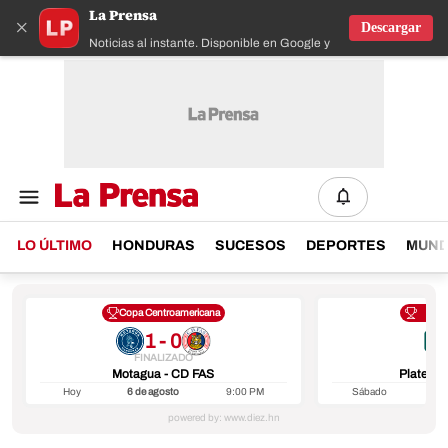
La Prensa
×
Descargar
Noticias al instante. Disponible en Google y IOS
LO ÚLTIMO
HONDURAS
SUCESOS
DEPORTES
MUN
Copa Centroamericana
Lig
1 - 0
FINALIZADO
Motagua - CD FAS
Platense
Hoy
6 de agosto
9:00 PM
Sábado
8 de