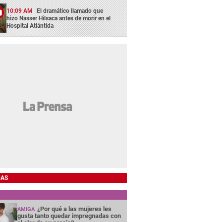
10:09 AM
El dramático llamado que
hizo Nasser Hilsaca antes de morir en el
Hospital Atlántida
DAS
¿Por qué a las mujeres les
AMIGA
gusta tanto quedar impregnadas con