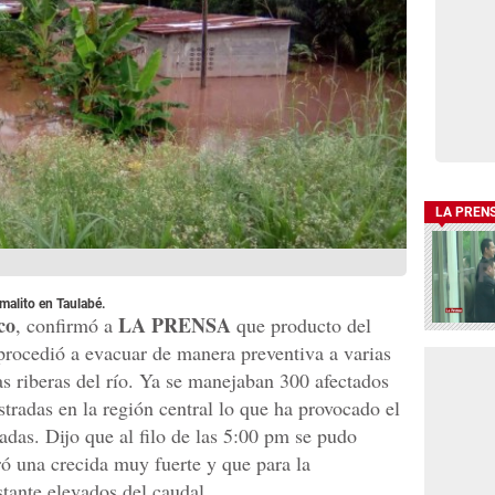
LA PREN
malito en Taulabé.
co
LA PRENSA
, confirmó a
que producto del
procedió a evacuar de manera preventiva a varias
as riberas del río. Ya se manejaban 300 afectados
stradas en la región central lo que ha provocado el
adas. Dijo que al filo de las 5:00 pm se pudo
tró una crecida muy fuerte y que para la
tante elevados del caudal.