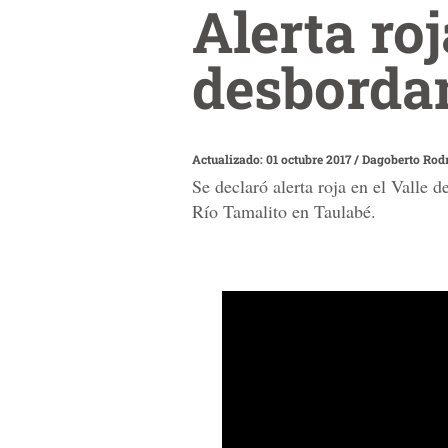
Alerta ro
desbordam
Actualizado: 01 octubre 2017
/
Dagoberto Rod
Se declaró alerta roja en el Valle 
Río Tamalito en Taulabé.
0
seconds
of
0
seconds
Volume
90%