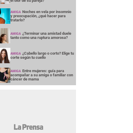
el olor de su pareja?
Noches en vela por insomnio
AMIGA
y preocupación, ¿qué hacer para
tratarlo?
¿Terminar una amistad duele
AMIGA
tanto como una ruptura amorosa?
¿Cabello largo o corto? Elige tu
AMIGA
corte según tu cuello
Entre mujeres: guía para
AMIGA
acompañar a su amiga o familiar con
cáncer de mama