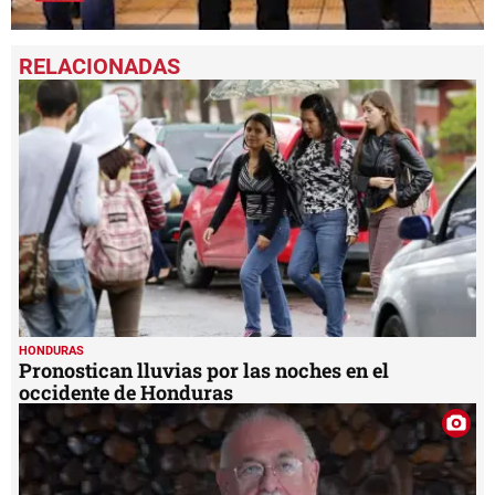
0
seconds
of
1
minute,
50
seconds
HONDURAS
Pronostican lluvias por las noches en el
occidente de Honduras