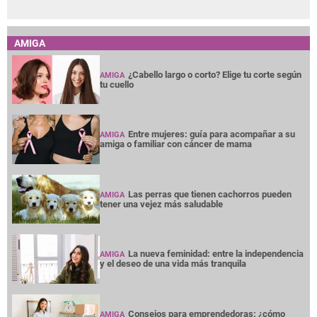
AMIGA
¿Cabello largo o corto? Elige tu corte según
AMIGA
tu cuello
Entre mujeres: guía para acompañar a su
AMIGA
amiga o familiar con cáncer de mama
Las perras que tienen cachorros pueden
AMIGA
tener una vejez más saludable
La nueva feminidad: entre la independencia
AMIGA
y el deseo de una vida más tranquila
Consejos para emprendedoras: ¿cómo
AMIGA