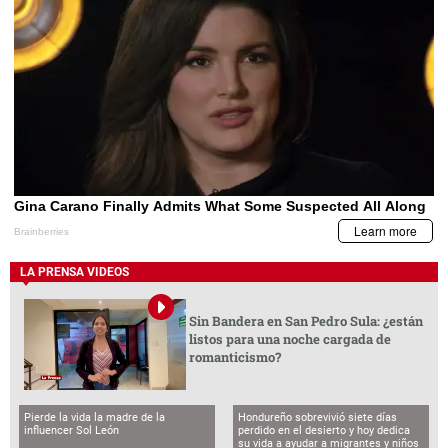
LA PRENSA VIDEOS
Sin Bandera en San Pedro Sula: ¿están
listos para una noche cargada de
romanticismo?
Pierde la vida la madre de la
Hondureño sobrevivió siete días
influencer Sol León
perdido en el desierto y hoy dedica
su vida a ayudar a migrantes y niños