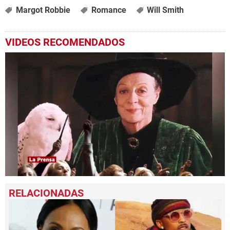
Margot Robbie
Romance
Will Smith
VIDEOS RECOMENDADOS
0
seconds
of
3
minutes,
14
seconds