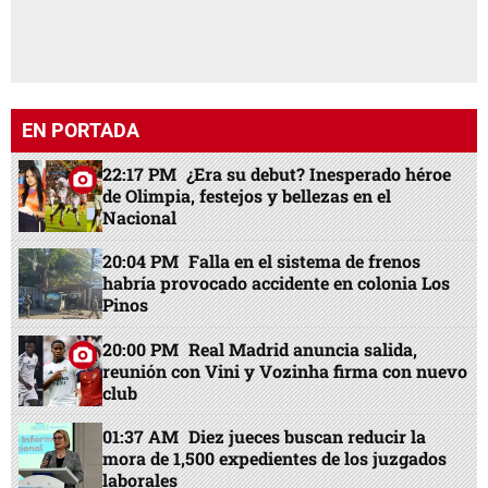
EN PORTADA
22:17 PM
¿Era su debut? Inesperado héroe
de Olimpia, festejos y bellezas en el
Nacional
20:04 PM
Falla en el sistema de frenos
habría provocado accidente en colonia Los
Pinos
20:00 PM
Real Madrid anuncia salida,
reunión con Vini y Vozinha firma con nuevo
club
01:37 AM
Diez jueces buscan reducir la
mora de 1,500 expedientes de los juzgados
laborales