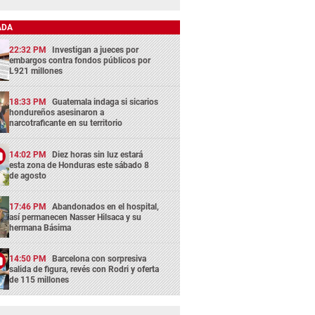
ADA
22:32 PM
Investigan a jueces por
embargos contra fondos públicos por
L921 millones
18:33 PM
Guatemala indaga si sicarios
hondureños asesinaron a
narcotraficante en su territorio
14:02 PM
Diez horas sin luz estará
esta zona de Honduras este sábado 8
de agosto
17:46 PM
Abandonados en el hospital,
así permanecen Nasser Hilsaca y su
hermana Básima
14:50 PM
Barcelona con sorpresiva
salida de figura, revés con Rodri y oferta
de 115 millones