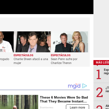
ESPECTÁCULOS
ESPECTÁCULOS
errogado
Charlie Sheen atacó a una
Sean Penn sufre por
MÁS LEÍ
mujer
Charlize Theron
Esp
rega
¿T
re
Ab