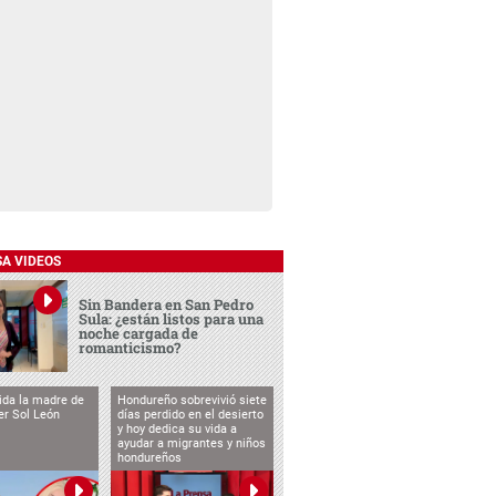
SA VIDEOS
Sin Bandera en San Pedro
Sula: ¿están listos para una
noche cargada de
romanticismo?
vida la madre de
Hondureño sobrevivió siete
cer Sol León
días perdido en el desierto
y hoy dedica su vida a
ayudar a migrantes y niños
hondureños