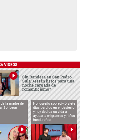
SA VIDEOS
Sin Bandera en San Pedro
Sula: ¿están listos para una
noche cargada de
romanticismo?
vida la madre de
Hondureño sobrevivió siete
cer Sol León
días perdido en el desierto
y hoy dedica su vida a
ayudar a migrantes y niños
hondureños