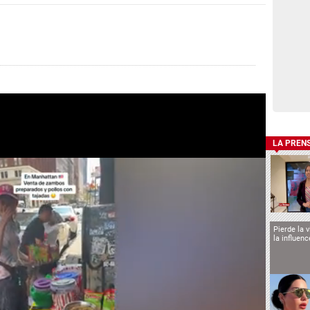
LA PREN
Pierde la 
la influen