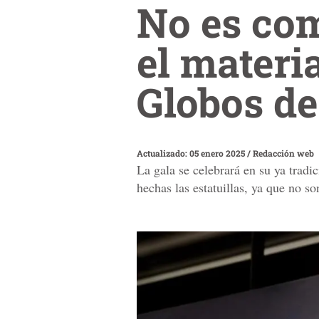
No es com
el materia
Globos de
Actualizado: 05 enero 2025
/
Redacción web
La gala se celebrará en su ya tradi
hechas las estatuillas, ya que no 