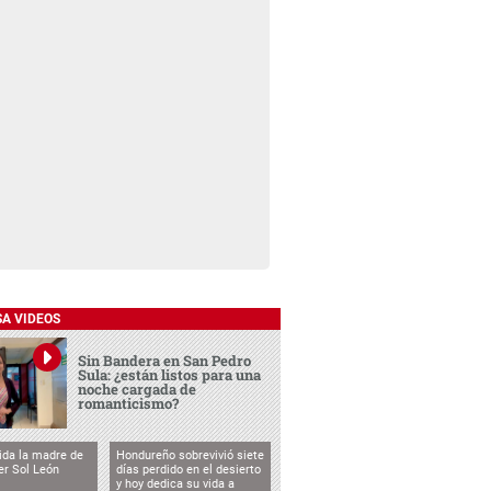
SA VIDEOS
Sin Bandera en San Pedro
Sula: ¿están listos para una
noche cargada de
romanticismo?
vida la madre de
Hondureño sobrevivió siete
cer Sol León
días perdido en el desierto
y hoy dedica su vida a