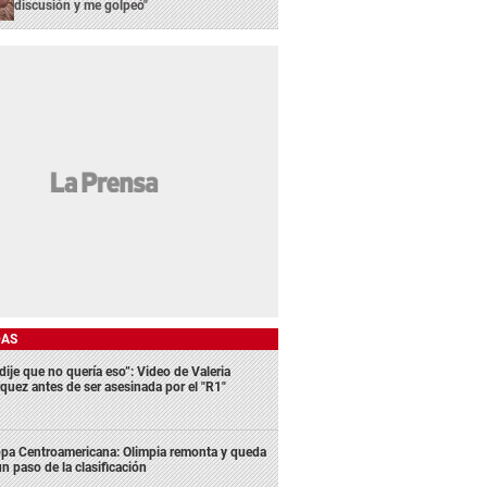
discusión y me golpeó"
DAS
dije que no quería eso”: Video de Valeria
quez antes de ser asesinada por el "R1"
pa Centroamericana: Olimpia remonta y queda
un paso de la clasificación