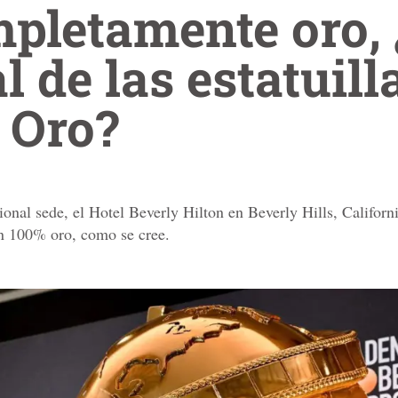
pletamente oro, 
l de las estatuill
 Oro?
cional sede, el Hotel Beverly Hilton en Beverly Hills, Califor
son 100% oro, como se cree.