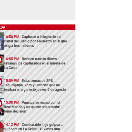
ADA
16:58 PM
Capturan a integrante del
Cartel del Diablo por secuestro en el que
exigía tres millones
16:55 PM
Revelan cuánto dinero
llevaban los capturados en el muelle de
La Ceiba
15:59 PM
Estas zonas de SPS,
Tegucigalpa, Yoro y Olancho que no
tendrán energía este jueves 6 de agosto
15:08 PM
Vinicius se reunió con el
Real Madrid y no quiere saber nada:
tomó decisión
14:12 PM
Condenable, hijo golpea a
su padre en La Ceiba: "Tuvimos una