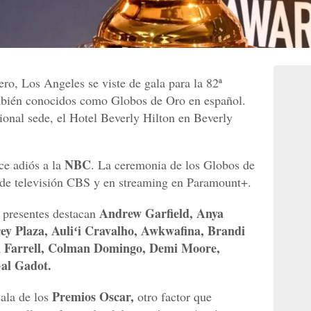
ro, Los Angeles se viste de gala para la 82ª
bién conocidos como Globos de Oro en español.
cional sede, el Hotel Beverly Hilton en Beverly
NBC
ice adiós a la
. La ceremonia de los Globos de
a de televisión CBS y en streaming en Paramount+.
Andrew Garfield, Anya
n presentes destacan
ey Plaza, Auliʻi Cravalho, Awkwafina, Brandi
in Farrell, Colman Domingo, Demi Moore,
al Gadot.
Premios Oscar,
ala de los
otro factor que