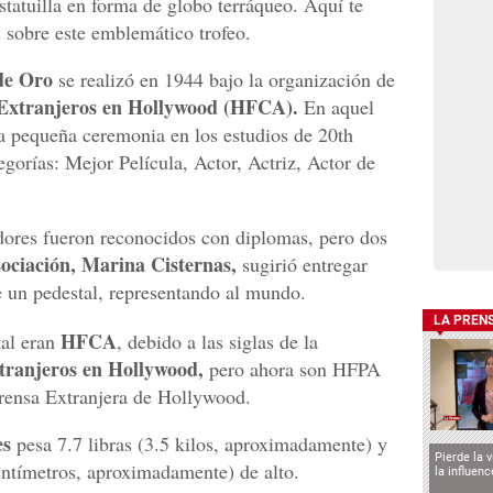
estatuilla en forma de globo terráqueo. Aquí te
 sobre este emblemático trofeo.
de Oro
se realizó en 1944 bajo la organización de
 Extranjeros en Hollywood (HFCA).
En aquel
na pequeña ceremonia en los estudios de 20th
gorías: Mejor Película, Actor, Actriz, Actor de
adores fueron reconocidos con diplomas, pero dos
ociación, Marina Cisternas,
sugirió entregar
re un pedestal, representando al mundo.
LA PREN
HFCA
tal eran
, debido a las siglas de la
xtranjeros en Hollywood,
pero ahora son HFPA
Prensa Extranjera de Hollywood.
es
pesa 7.7 libras (3.5 kilos, aproximadamente) y
Pierde la 
entímetros, aproximadamente) de alto.
la influen