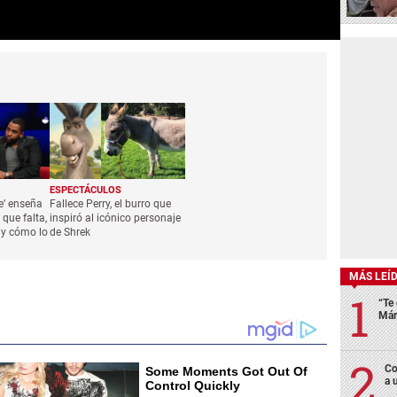
ESPECTÁCULOS
e’ enseña
Fallece Perry, el burro que
que falta,
inspiró al icónico personaje
s y cómo lo
de Shrek
MÁS LEÍ
“Te 
Már
Co
a 