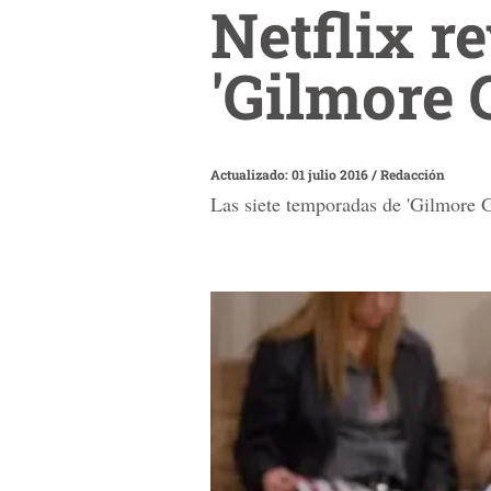
Netflix r
'Gilmore G
Actualizado: 01 julio 2016
/
Redacción
Las siete temporadas de 'Gilmore Gi