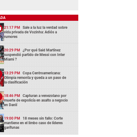
ADA
21:17 PM
Sale a la luz la verdad sobre
vida privada de Vozinha: Adiós a
rumores
20:29 PM
¿Por qué Said Martínez
suspendió partido de Messi con Inter
Miami ?
13:29 PM
Copa Centroamericana:
Olimpia remonta y queda a un paso de
la clasificación
18:46 PM
Capturan a venezolano por
muerte de expolicía en asalto a negocio
en Danlí
19:00 PM
18 meses sin fallo: Corte
mantiene en el limbo caso de líderes
garífunas