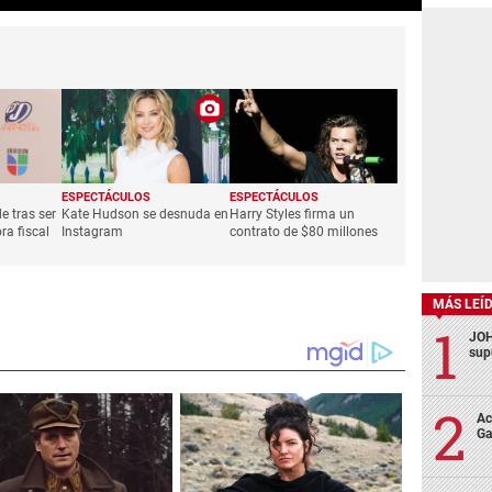
ESPECTÁCULOS
ESPECTÁCULOS
e tras ser
Kate Hudson se desnuda en
Harry Styles firma un
a fiscal
Instagram
contrato de $80 millones
MÁS LEÍ
JOH
sup
Ac
Ga