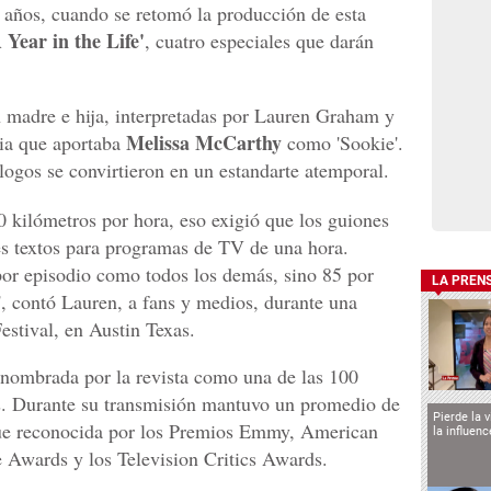
 años, cuando se retomó la producción de esta
 Year in the Life'
, cuatro especiales que darán
ión madre e hija, interpretadas por Lauren Graham y
Melissa McCarthy
ia que aportaba
como 'Sookie'.
álogos se convirtieron en un estandarte atemporal.
60 kilómetros por hora, eso exigió que los guiones
es textos para programas de TV de una hora.
or episodio como todos los demás, sino 85 por
LA PREN
, contó Lauren, a fans y medios, durante una
estival, en Austin Texas.
nombrada por la revista como una de las 100
os. Durante su transmisión mantuvo un promedio de
Pierde la 
 fue reconocida por los Premios Emmy, American
la influen
 Awards y los Television Critics Awards.