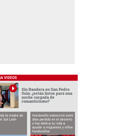
SA VIDEOS
Sin Bandera en San Pedro
Sula: ¿están listos para una
noche cargada de
romanticismo?
vida la madre de
Hondureño sobrevivió siete
cer Sol León
días perdido en el desierto
y hoy dedica su vida a
ayudar a migrantes y niños
hondureños