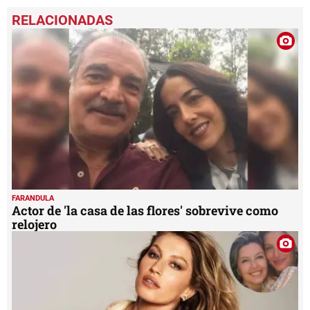
0
seconds
of
57
seconds
FARANDULA
Actor de 'la casa de las flores' sobrevive como
relojero