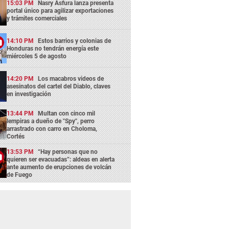
15:03 PM
Nasry Asfura lanza presenta
portal único para agilizar exportaciones
y trámites comerciales
14:10 PM
Estos barrios y colonias de
Honduras no tendrán energía este
miércoles 5 de agosto
14:20 PM
Los macabros videos de
asesinatos del cartel del Diablo, claves
en investigación
13:44 PM
Multan con cinco mil
lempiras a dueño de "Spy", perro
arrastrado con carro en Choloma,
Cortés
13:53 PM
“Hay personas que no
quieren ser evacuadas”: aldeas en alerta
ante aumento de erupciones de volcán
de Fuego