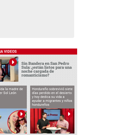
SA VIDEOS
Sin Bandera en San Pedro
Sula: ¿están listos para una
noche cargada de
romanticismo?
vida la madre de
Hondureño sobrevivió siete
cer Sol León
días perdido en el desierto
y hoy dedica su vida a
ayudar a migrantes y niños
hondureños