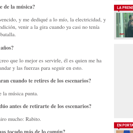
e de la música?
LA PREN
encido, y me dediqué a lo mío, la electricidad, y
ición, venir a la gira cuando ya casi no tenía
batalla.
 años?
reo que lo mejor es servirle, él es quien me ha
ndar y las fuerzas para seguir en esto.
ran cuando te retires de los escenarios?
 la música punta.
úo antes de retirarte de los escenarios?
miro mucho: Rabito.
EN PORT
 has tocado más de lo común?