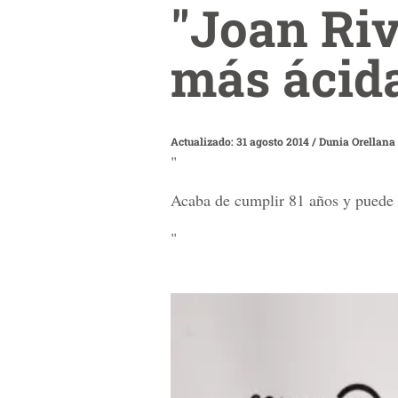
"Joan Rive
más ácida
Actualizado: 31 agosto 2014
/
Dunia Orellana
"
Acaba de cumplir 81 años y puede 
"