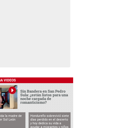
SA VIDEOS
Sin Bandera en San Pedro
Sula: ¿están listos para una
noche cargada de
romanticismo?
vida la madre de
Hondureño sobrevivió siete
cer Sol León
días perdido en el desierto
y hoy dedica su vida a
ayudar a migrantes y niños