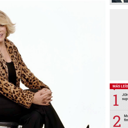
MÁS LEÍ
JOH
sup
Mo
fi