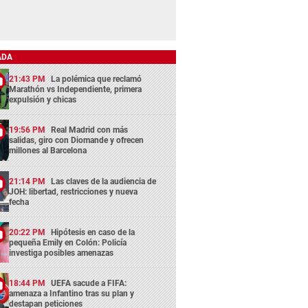
ADA
21:43 PM
La polémica que reclamó
Marathón vs Independiente, primera
expulsión y chicas
19:56 PM
Real Madrid con más
salidas, giro con Diomande y ofrecen
millones al Barcelona
21:14 PM
Las claves de la audiencia de
JOH: libertad, restricciones y nueva
fecha
20:22 PM
Hipótesis en caso de la
pequeña Emily en Colón: Policía
investiga posibles amenazas
18:44 PM
UEFA sacude a FIFA:
amenaza a Infantino tras su plan y
destapan peticiones