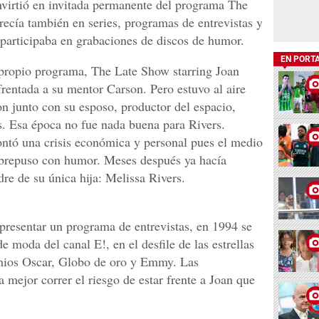
virtió en invitada permanente del programa The
ecía también en series, programas de entrevistas y
participaba en grabaciones de discos de humor.
EN PORT
u propio programa, The Late Show starring Joan
nfrentada a su mentor Carson. Pero estuvo al aire
on junto con su esposo, productor del espacio,
s. Esa época no fue nada buena para Rivers.
ontó una crisis económica y personal pues el medio
sobrepuso con humor. Meses después ya hacía
re de su única hija: Melissa Rivers.
 presentar un programa de entrevistas, en 1994 se
de moda del canal E!, en el desfile de las estrellas
emios Oscar, Globo de oro y Emmy. Las
mejor correr el riesgo de estar frente a Joan que