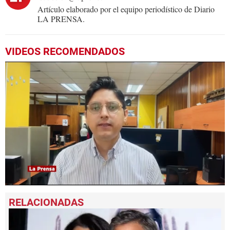
Artículo elaborado por el equipo periodístico de Diario
LA PRENSA.
VIDEOS RECOMENDADOS
0
seconds
of
2
minutes,
8