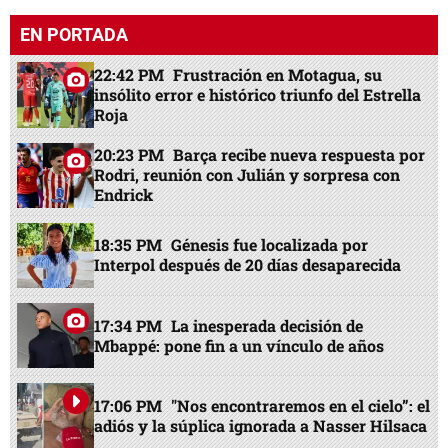
EN PORTADA
22:42 PM
Frustración en Motagua, su
insólito error e histórico triunfo del Estrella
Roja
20:23 PM
Barça recibe nueva respuesta por
Rodri, reunión con Julián y sorpresa con
Endrick
18:35 PM
Génesis fue localizada por
Interpol después de 20 días desaparecida
17:34 PM
La inesperada decisión de
Mbappé: pone fin a un vínculo de años
17:06 PM
"Nos encontraremos en el cielo”: el
adiós y la súplica ignorada a Nasser Hilsaca