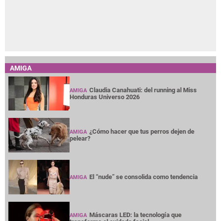
AMIGA
Claudia Canahuati: del running al Miss
AMIGA
Honduras Universo 2026
¿Cómo hacer que tus perros dejen de
AMIGA
pelear?
El “nude” se consolida como tendencia
AMIGA
Máscaras LED: la tecnología que
AMIGA