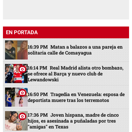
EN PORTADA
16:39 PM
Matan a balazos a una pareja en
solitaria calle de Comayagua
16:14 PM
Real Madrid alista otro bombazo,
se ofrece al Barça y nuevo club de
Lewandowski
16:50 PM
Tragedia en Venezuela: esposa de
deportista muere tras los terremotos
17:36 PM
Joven hispana, madre de cinco
hijos, es asesinada a puñaladas por tres
"amigas" en Texas