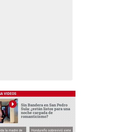
SA VIDEOS
Sin Bandera en San Pedro
Sula: ¿están listos para una
noche cargada de
romanticismo?
vida la madre de
Hondureño sobrevivió siete