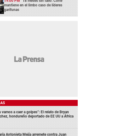
19:00 PM
18 meses sin fallo: Corte
mantiene en el limbo caso de líderes
garífunas
DAS
s vamos a caer a golpes”: El relato de Bryan
chez, hondureño deportado de EE UU a África
ría Antonieta Mejía arremete contra Juan