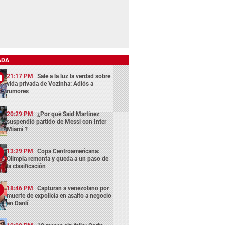
ADA
21:17 PM
Sale a la luz la verdad sobre
vida privada de Vozinha: Adiós a
rumores
20:29 PM
¿Por qué Said Martínez
suspendió partido de Messi con Inter
Miami ?
13:29 PM
Copa Centroamericana:
Olimpia remonta y queda a un paso de
la clasificación
18:46 PM
Capturan a venezolano por
muerte de expolicía en asalto a negocio
en Danlí