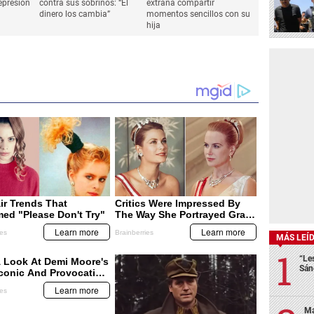
epresión
contra sus sobrinos: “El
extraña compartir
dinero los cambia”
momentos sencillos con su
hija
MÁS LEÍ
“Le
Sán
Ma