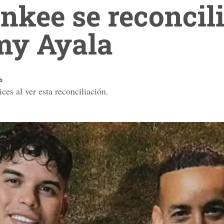
kee se reconcili
my Ayala
b
ces al ver esta reconciliación.