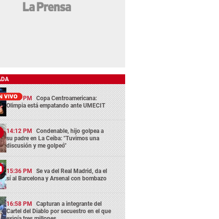
ADA
13:29 PM
Copa Centroamericana:
Olimpia está empatando ante UMECIT
14:12 PM
Condenable, hijo golpea a
su padre en La Ceiba: "Tuvimos una
discusión y me golpeó"
15:36 PM
Se va del Real Madrid, da el
sí al Barcelona y Arsenal con bombazo
16:58 PM
Capturan a integrante del
Cartel del Diablo por secuestro en el que
exigía tres millones