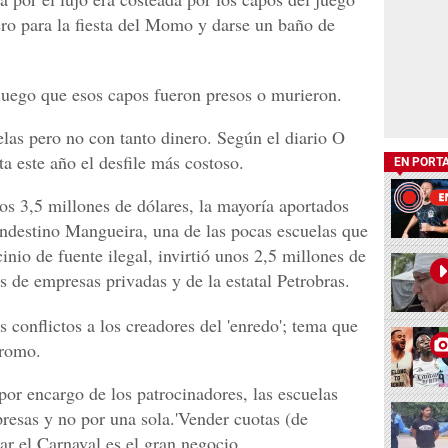
ro para la fiesta del Momo y darse un baño de
uego que esos capos fueron presos o murieron.
las pero no con tanto dinero. Según el diario O
ta este año el desfile más costoso.
EN PORT
s 3,5 millones de dólares, la mayoría aportados
ndestino Mangueira, una de las pocas escuelas que
inio de fuente ilegal, invirtió unos 2,5 millones de
s de empresas privadas y de la estatal Petrobras.
conflictos a los creadores del 'enredo'; tema que
dromo.
por encargo de los patrocinadores, las escuelas
resas y no por una sola.'Vender cuotas (de
ar el Carnaval es el gran negocio.