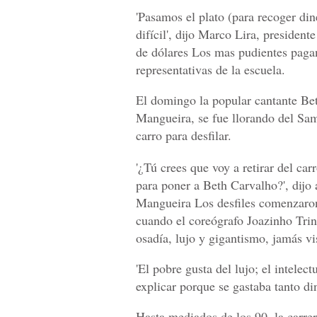
'Pasamos el plato (para recoger di
difícil', dijo Marco Lira, presiden
de dólares Los mas pudientes pagan 
representativas de la escuela.
El domingo la popular cantante Be
Mangueira, se fue llorando del Sa
carro para desfilar.
'¿Tú crees que voy a retirar del ca
para poner a Beth Carvalho?', dijo 
Mangueira Los desfiles comenzaron
cuando el coreógrafo Joazinho Trin
osadía, lujo y gigantismo, jamás vi
'El pobre gusta del lujo; el intelect
explicar porque se gastaba tanto di
Hasta mediados de los 90, la carrer