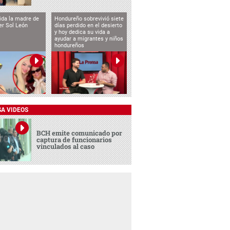
vida la madre de
Hondureño sobrevivió siete
cer Sol León
días perdido en el desierto
y hoy dedica su vida a
ayudar a migrantes y niños
hondureños
SA VIDEOS
BCH emite comunicado por
captura de funcionarios
vinculados al caso