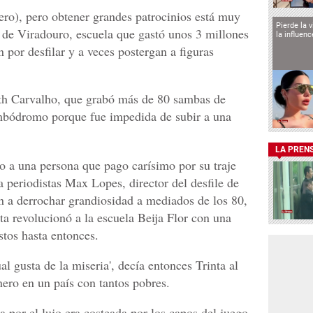
nero), pero obtener grandes patrocinios está muy
Pierde la 
te de Viradouro, escuela que gastó unos 3 millones
la influen
por desfilar y a veces postergan a figuras
th Carvalho, que grabó más de 80 sambas de
mbódromo porque fue impedida de subir a una
LA PREN
rro a una persona que pago carísimo por su traje
a periodistas Max Lopes, director del desfile de
 a derrochar grandiosidad a mediados de los 80,
ta revolucionó a la escuela Beija Flor con una
stos hasta entonces.
ual gusta de la miseria', decía entonces Trinta al
nero en un país con tantos pobres.
a por el lujo era costeada por los capos del juego