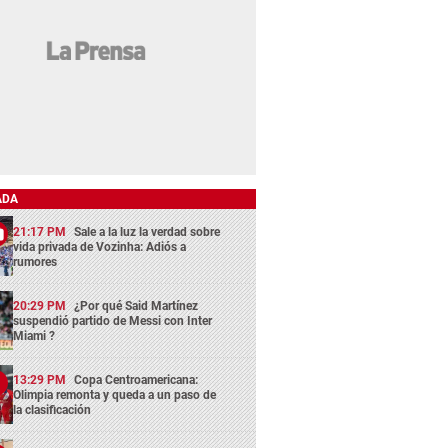
ADA
21:17 PM
Sale a la luz la verdad sobre
vida privada de Vozinha: Adiós a
rumores
20:29 PM
¿Por qué Said Martínez
suspendió partido de Messi con Inter
Miami ?
13:29 PM
Copa Centroamericana:
Olimpia remonta y queda a un paso de
la clasificación