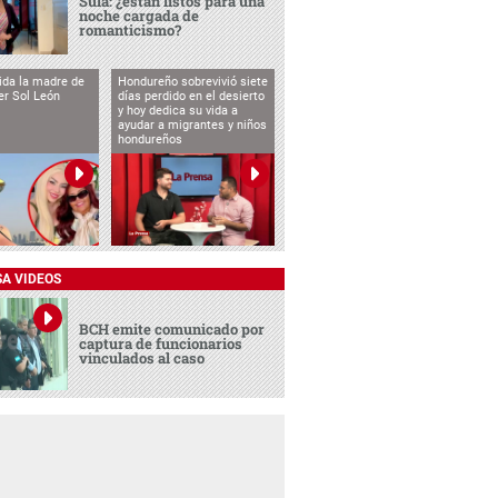
Sula: ¿están listos para una
noche cargada de
romanticismo?
vida la madre de
Hondureño sobrevivió siete
cer Sol León
días perdido en el desierto
y hoy dedica su vida a
ayudar a migrantes y niños
hondureños
SA VIDEOS
BCH emite comunicado por
captura de funcionarios
vinculados al caso