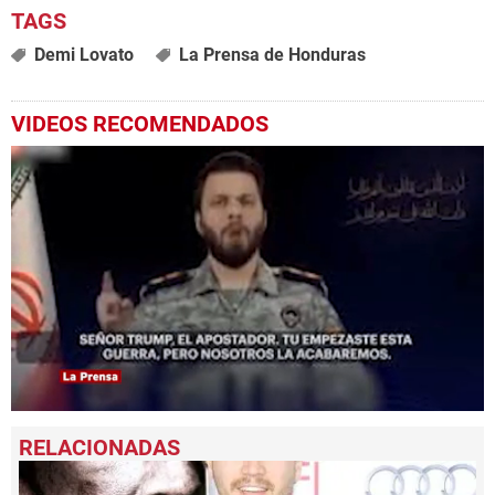
Demi Lovato
La Prensa de Honduras
VIDEOS RECOMENDADOS
0
seconds
of
1
minute,