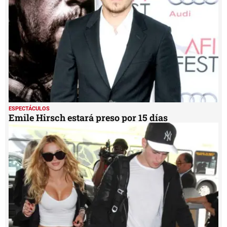
57
seconds
ESPECTÁCULOS
Emile Hirsch estará preso por 15 días