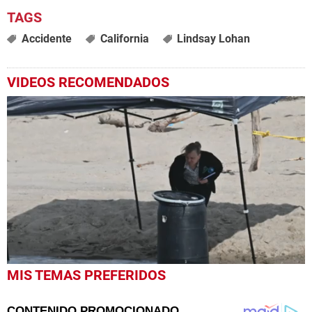
Accidente
California
Lindsay Lohan
VIDEOS RECOMENDADOS
0
MIS TEMAS PREFERIDOS
seconds
of
48