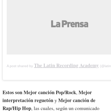
The Latin Recording Academy
A post shared by
(@latin
Estos son Mejor canción Pop/Rock
Mejor
,
interpretación reguetón
Mejor canción de
y
Rap/Hip Hop
, las cuales, según un comunicado