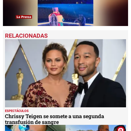
0
seconds
of
1
minute,
13
seconds
ESPECTÁCULOS
Chrissy Teigen se somete a una segunda
transfusión de sangre