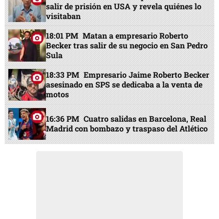
salir de prisión en USA y revela quiénes lo
visitaban
18:01 PM
Matan a empresario Roberto
Becker tras salir de su negocio en San Pedro
Sula
18:33 PM
Empresario Jaime Roberto Becker
asesinado en SPS se dedicaba a la venta de
motos
16:36 PM
Cuatro salidas en Barcelona, Real
Madrid con bombazo y traspaso del Atlético