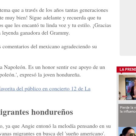
e tema que a través de los años tantas generaciones
ste muy bien! Sigue adelante y recuerda que tu
os que les encantó tu linda voz y tu estilo. ¡Gracias
la leyenda ganadora del Grammy.
s comentarios del mexicano agradeciendo su
ía Napoleón. Es un honor sentir ese apoyo de un
LA PREN
apoleón.', expresó la joven hondureña.
 favorita del público en concierto 12 de La
Pierde la 
migrantes hondureños
la influen
do, ya que Angie entonó la melodía pensando en su
vanas migrantes en busca del 'sueño americano'.