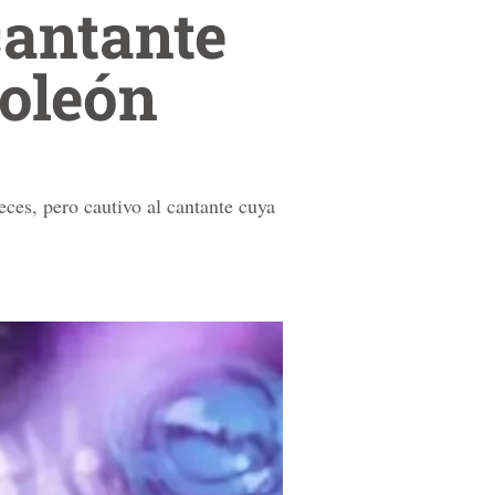
cantante
oleón
ces, pero cautivo al cantante cuya