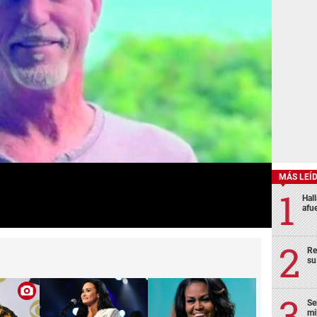
MÁS LEÍ
Hal
afu
Re
su
Se
mi