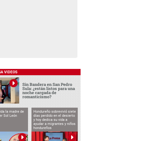
SA VIDEOS
Sin Bandera en San Pedro
Sula: ¿están listos para una
noche cargada de
romanticismo?
vida la madre de
Hondureño sobrevivió siete
cer Sol León
días perdido en el desierto
y hoy dedica su vida a
ayudar a migrantes y niños
hondureños