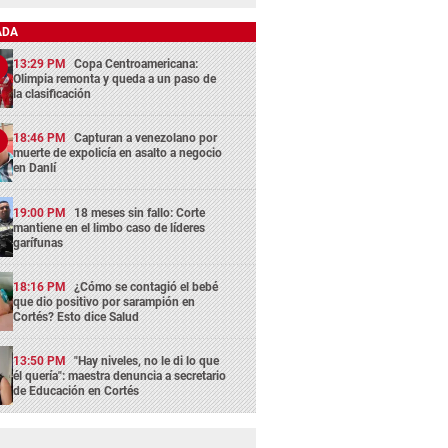
ADA
13:29 PM
Copa Centroamericana:
Olimpia remonta y queda a un paso de
la clasificación
18:46 PM
Capturan a venezolano por
muerte de expolicía en asalto a negocio
en Danlí
19:00 PM
18 meses sin fallo: Corte
mantiene en el limbo caso de líderes
garífunas
18:16 PM
¿Cómo se contagió el bebé
que dio positivo por sarampión en
Cortés? Esto dice Salud
13:50 PM
"Hay niveles, no le di lo que
él quería": maestra denuncia a secretario
de Educación en Cortés