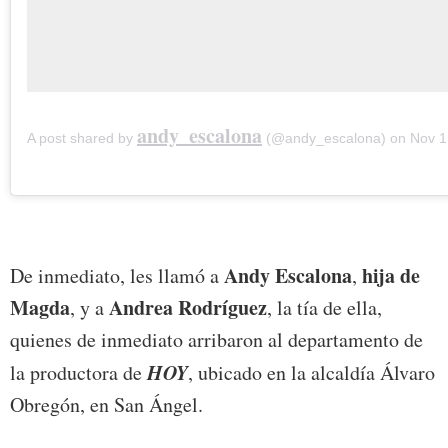
andy_escalona
A post shared by
(@andy_escalona) on
Nov 1, 2
Andy Escalona
hija de
De inmediato, les llamó a
,
Magda
Andrea Rodríguez
, y a
, la tía de ella,
quienes de inmediato arribaron al departamento de
HOY
la productora de
, ubicado en la alcaldía Álvaro
Obregón, en San Ángel.