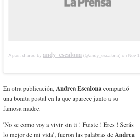
andy_escalona
A post shared by
(@andy_escalona) on
Nov 1, 2
Andrea Escalona
En otra publicación,
compartió
una bonita postal en la que aparece junto a su
famosa madre.
'No se como voy a vivir sin ti ! Fuiste ! Eres ! Serás
Andrea
lo mejor de mi vida', fueron las palabras de