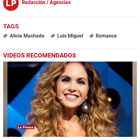
Redacción / Agencias
Alicia Machado
Luis Miguel
Romance
VIDEOS RECOMENDADOS
0