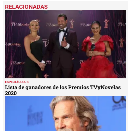
seconds
of
2
minutes,
23
seconds
ESPECTÁCULOS
Lista de ganadores de los Premios TVyNovelas
2020