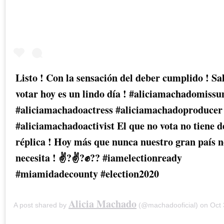
Listo ! Con la sensación del deber cumplido ! S
votar hoy es un lindo día ! #aliciamachadomissu
#aliciamachadoactress #aliciamachadoproducer
#aliciamachadoactivist El que no vota no tiene d
réplica ! Hoy más que nunca nuestro gran país 
necesita ! ✌?✌?✊?? #iamelectionready
#miamidadecounty #election2020
Alicia Machado
A post shared by
(@machadooficial) on
Oct 30,