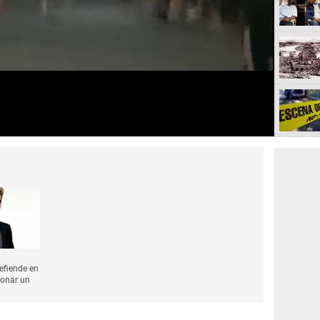
defiende en
donar un