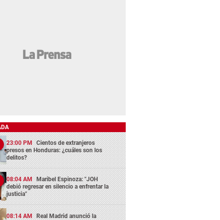
ADA
23:00 PM
Cientos de extranjeros
presos en Honduras: ¿cuáles son los
delitos?
08:04 AM
Maribel Espinoza: "JOH
debió regresar en silencio a enfrentar la
justicia"
08:14 AM
Real Madrid anunció la