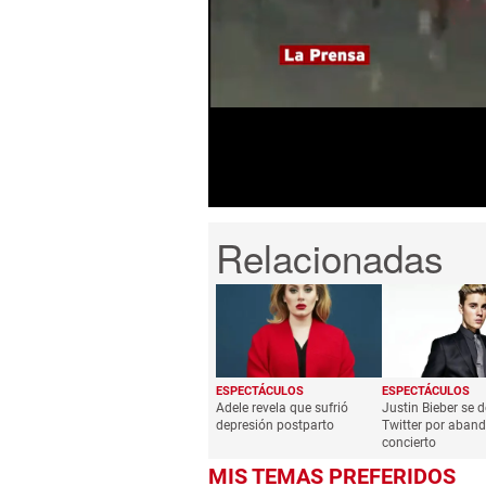
0
seconds
of
1
minute,
17
seconds
Volume
0%
ESPECTÁCULOS
ESPECTÁCULOS
Adele revela que sufrió
Justin Bieber se 
depresión postparto
Twitter por aban
concierto
MIS TEMAS PREFERIDOS