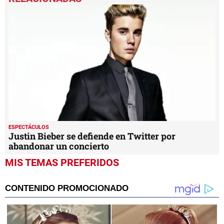
of
7
minutes,
23
seconds
ESPECTÁCULOS
Justin Bieber se defiende en Twitter por
abandonar un concierto
MIS TEMAS PREFERIDOS