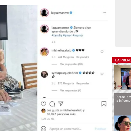
LA PREN
Pierde la 
la influen