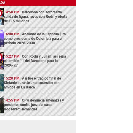
ADA
14:50 PM
Barcelona con sorpresiva
salida de figura, revés con Rodri y oferta
de 115 millones
16:00 PM
Abelardo de la Espriella jura
como presidente de Colombia para el
periodo 2026-2030
15:27 PM
Con Rodri y Julián: así sería
el temible 11 del Barcelona para la
2026-27
15:20 PM
Así fue el trágico final de
Stefanie durante una excursión con
amigos en La Barca
14:55 PM
CPH denuncia amenazas y
presiones contra juez del caso
Roosevelt Hernández