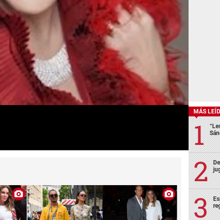
MÁS LEÍ
“Le
Sán
De
ju
Es
re