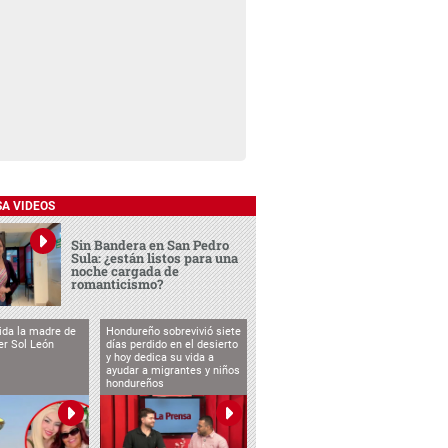
SA VIDEOS
Sin Bandera en San Pedro
Sula: ¿están listos para una
noche cargada de
romanticismo?
vida la madre de
Hondureño sobrevivió siete
cer Sol León
días perdido en el desierto
y hoy dedica su vida a
ayudar a migrantes y niños
hondureños