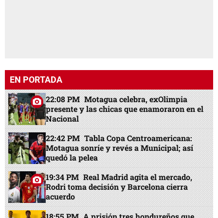
EN PORTADA
22:08 PM
Motagua celebra, exOlimpia
presente y las chicas que enamoraron en el
Nacional
22:42 PM
Tabla Copa Centroamericana:
Motagua sonríe y revés a Municipal; así
quedó la pelea
19:34 PM
Real Madrid agita el mercado,
Rodri toma decisión y Barcelona cierra
acuerdo
18:55 PM
A prisión tres hondureños que