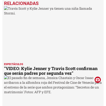
seconds
of
9
minutes,
7
seconds
ESPECTÁCULOS
"VIDEO: Kylie Jenner y Travis Scott confirman
que serán padres por segunda vez"