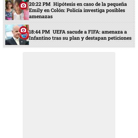
20:22 PM
Hipótesis en caso de la pequeña
Emily en Colón: Policía investiga posibles
amenazas
18:44 PM
UEFA sacude a FIFA: amenaza a
Infantino tras su plan y destapan peticiones