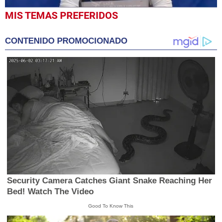
0
MIS TEMAS PREFERIDOS
seconds
of
3
CONTENIDO PROMOCIONADO
minutes,
29
seconds
Security Camera Catches Giant Snake Reaching Her
Bed! Watch The Video
Good To Know This