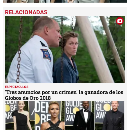
0
seconds
of
2
minutes,
8
seconds
ESPECTÁCULOS
'Tres anuncios por un crimen' la ganadora de los
Globos de Oro 2018