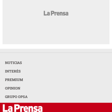
NOTICIAS
INTERÉS
PREMIUM
OPINION
GRUPO OPSA