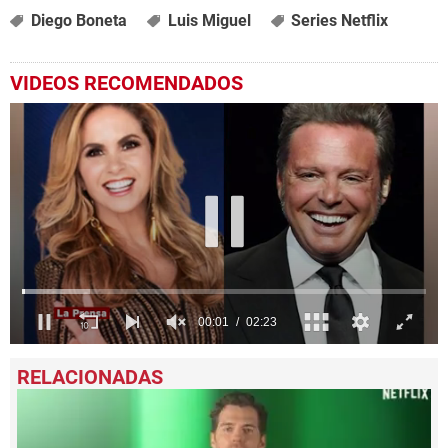
Diego Boneta
Luis Miguel
Series Netflix
VIDEOS RECOMENDADOS
0
seconds
of
2
minutes,
23
seconds