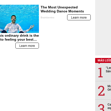
MÁS LEÍ
“Le
Sán
Ma
Or
Ca
es