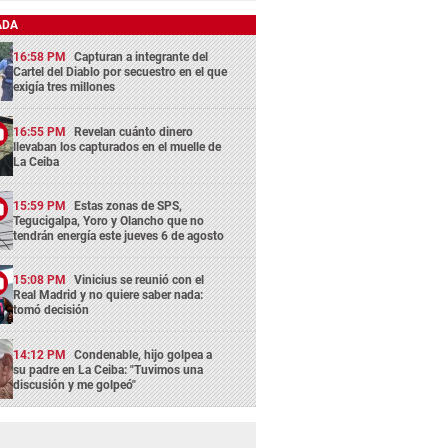
ADA
16:58 PM
Capturan a integrante del
Cartel del Diablo por secuestro en el que
exigía tres millones
16:55 PM
Revelan cuánto dinero
llevaban los capturados en el muelle de
La Ceiba
15:59 PM
Estas zonas de SPS,
Tegucigalpa, Yoro y Olancho que no
tendrán energía este jueves 6 de agosto
15:08 PM
Vinicius se reunió con el
Real Madrid y no quiere saber nada:
tomó decisión
14:12 PM
Condenable, hijo golpea a
su padre en La Ceiba: "Tuvimos una
discusión y me golpeó"