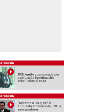
SA VIDEOS
BCH emite comunicado por
captura de funcionarios
vinculados al caso
SA VIDEOS
“Mírame a los ojos”: la
supuesta amenaza de JOH a
procuradores