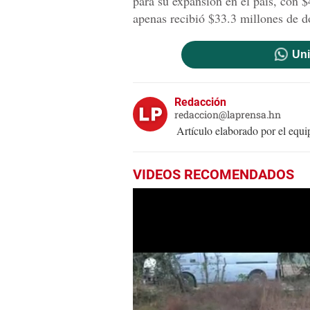
para su expansión en el país, con $
apenas recibió $33.3 millones de d
Uni
Redacción
redaccion@laprensa.hn
Artículo elaborado por el eq
VIDEOS RECOMENDADOS