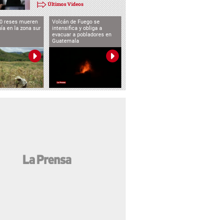
Últimos Videos
0 reses mueren
Volcán de Fuego se
uía en la zona sur
intensifica y obliga a
evacuar a pobladores en
Guatemala