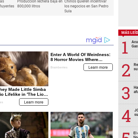
MÁS LEÍ
Acu
Gas
Re
su
Ha
af
ECONOMÍA
ECONOMÍA
JO
las
Producción lechera baja en
Chinos quieren incentivar
su
luyentes
800,000 litros
los negocios en San Pedro
Sula
El
ti