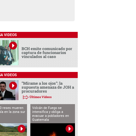
SA VIDEOS
BCH emite comunicado por
captura de funcionarios
vinculados al caso
SA VIDEOS
“Mírame a los ojos”: la
supuesta amenaza de JOH a
procuradores
Últimos Videos
0 reses mueren
Volcán de Fuego se
uía en la zona sur
intensifica y obliga a
evacuar a pobladores en
Guatemala