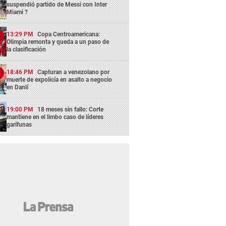
suspendió partido de Messi con Inter
Miami ?
13:29 PM
Copa Centroamericana:
Olimpia remonta y queda a un paso de
la clasificación
18:46 PM
Capturan a venezolano por
muerte de expolicía en asalto a negocio
en Danlí
19:00 PM
18 meses sin fallo: Corte
mantiene en el limbo caso de líderes
garífunas