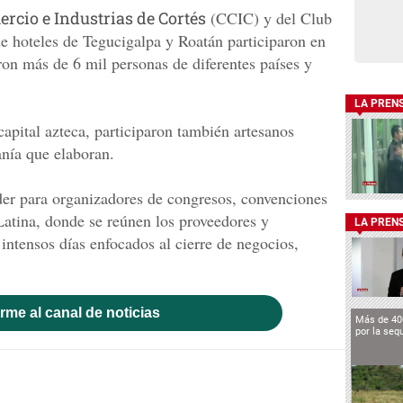
rcio e Industrias de Cortés
(CCIC) y del Club
e hoteles de Tegucigalpa y Roatán participaron en
eron más de 6 mil personas de diferentes países y
LA PREN
 capital azteca, participaron también artesanos
nía que elaboran.
der para organizadores de congresos, convenciones
Latina, donde se reúnen los proveedores y
LA PREN
intensos días enfocados al cierre de negocios,
rme al canal de noticias
Más de 40
por la seq