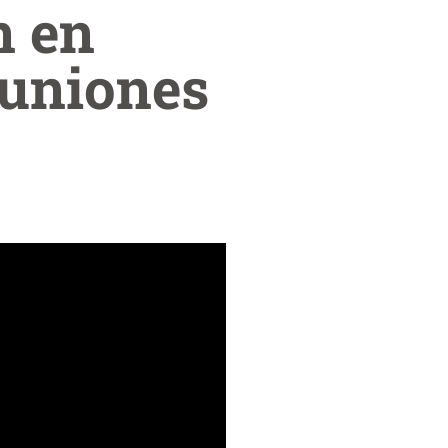
n en
euniones