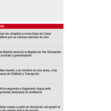
DAS
san de cómplice a novia trans de César
télum por su curiosa reacción en vivo
al Madrid anunció la llegada de Yan Diomande:
 contrato y presentación
llan muerto a un hombre en una acera, a las
ueras de Vialidad y Transporte
H le responde a Dagoberto Aspra ante
puestas amenazas en audiencia
 dólar vuelve a subir en Honduras: así quedó el
po de cambio este 6 de agosto