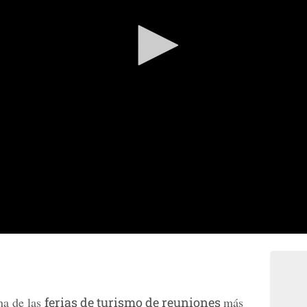
na de las
ferias de turismo de reuniones
más