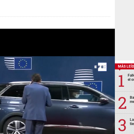
MÁS LEÍ
Fall
el o
Ba
me
La
ti