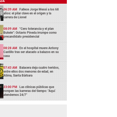
ADA
06:39 AM
Fallece Jorge Messi a los 68
años: el pilar clave en el origen y la
carrera de Lionel
08:09 AM
“Cero tolerancia y el plan
Bukele”: Octavio Pineda irrumpe como
precandidato presidencial
08:28 AM
En el hospital muere Antony
Castillo tras ser atacado a balazos en su
casa
07:43 AM
Balacera deja cuatro heridos,
entre ellos dos menores de edad, en
Atima, Santa Bárbara
23:00 PM
Las clínicas públicas que
rompen las barreras del tiempo: "Aquí
atendemos 24/7"