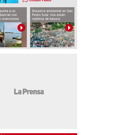
Últimos Videos
punta a un
Desastre ambiental en San
dustrial con
Pedro Sula: ríos están
s inversiones
repletos de basura