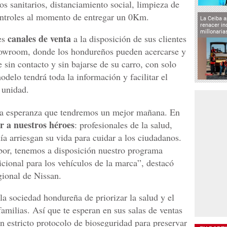
s sanitarios, distanciamiento social, limpieza de
ontroles al momento de entregar un 0Km.
La Ceiba a
renacer in
millonaria
canales de venta
es
a la disposición de sus clientes
Showroom, donde los hondureños pueden acercarse y
 sin contacto y sin bajarse de su carro, con solo
delo tendrá toda la información y facilitar el
 unidad.
 la esperanza que tendremos un mejor mañana. En
r a nuestros héroes
: profesionales de la salud,
día arriesgan su vida para cuidar a los ciudadanos.
bor, tenemos a disposición nuestro programa
cional para los vehículos de la marca”, destacó
gional de Nissan.
la sociedad hondureña de priorizar la salud y el
familias. Así que te esperan en sus salas de ventas
n estricto protocolo de bioseguridad para preservar