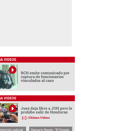
SA VIDEOS
BCH emite comunicado por
captura de funcionarios
vinculados al caso
SA VIDEOS
Juez deja libre a JOH pero le
prohíbe salir de Honduras
Últimos Videos
tención judicial
Damario Reyes: "El Estado