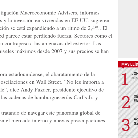
estigación Macroeconomic Advisers, informes
as y la inversión en viviendas en EE.UU. sugieren
cción se está expandiendo a un ritmo de 2,4%. El
d parece estar perdiendo fuerza. Sectores como el
n contrapeso a las amenazas del exterior. Las
 niveles máximos desde 2007 y sus precios se han
MÁS LEÍ
dora estadounidense, el abaratamiento de la
JOH
sup
 oscilaciones en Wall Street. “No les importa a
le”, dice Andy Puzder, presidente ejecutivo de
las cadenas de hamburgueserías Carl’s Jr. y
Ol
FA
tratando de navegar este panorama global de
s en el mercado interno y nuevas preocupaciones
Ac
Ga