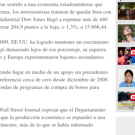
trar sentido a una economía estadounidense que
rnas, los inversionistas trataron de quedar bien con
Industrial Dow Jones llegó a repuntar más de 440
errar 204,9 puntos a la baja, o 1,3%, a 15.666,44.
 2009, EE.UU. ha logrado mantener un crecimiento
jó demasiado lejos de ese porcentaje, ni siquiera
n y Europa experimentaron bajones secundarios.
enido lugar en medio de un apoyo sin precedentes
 referencia cerca de cero desde diciembre de 2008
rondas de programas de compra de bonos para
all Street Journal esperan que el Departamento
que la producción económica se expandió a una
rimestre, más de lo que se había informado