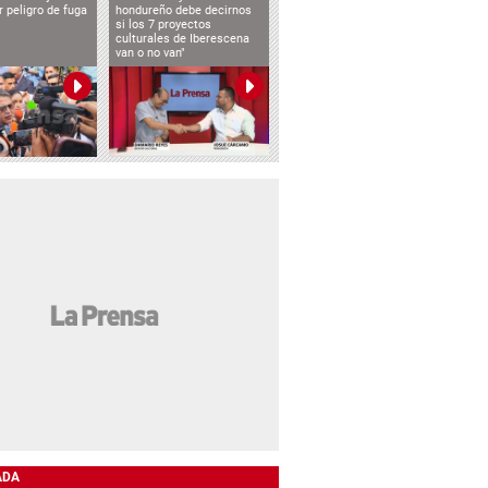
 peligro de fuga
hondureño debe decirnos
si los 7 proyectos
culturales de Iberescena
van o no van"
ADA