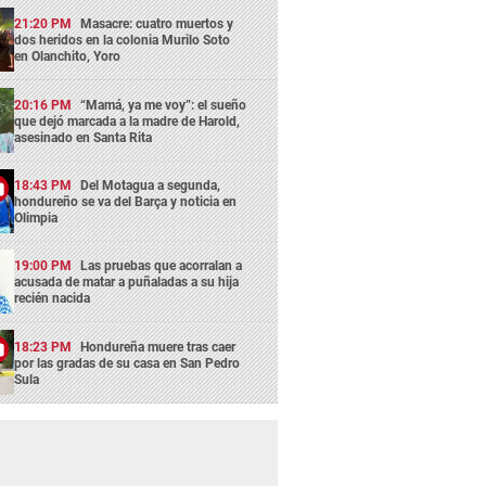
21:20 PM
Masacre: cuatro muertos y
dos heridos en la colonia Murilo Soto
en Olanchito, Yoro
20:16 PM
“Mamá, ya me voy”: el sueño
que dejó marcada a la madre de Harold,
asesinado en Santa Rita
18:43 PM
Del Motagua a segunda,
hondureño se va del Barça y noticia en
Olimpia
19:00 PM
Las pruebas que acorralan a
acusada de matar a puñaladas a su hija
recién nacida
18:23 PM
Hondureña muere tras caer
por las gradas de su casa en San Pedro
Sula