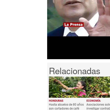
0
seconds
of
1
minute,
30
seconds
Volume
0%
HONDURAS
ECONOMÍA
Hasta abuelos de 80 años
Asociaciones soli
son cortadores de café
investigar contr