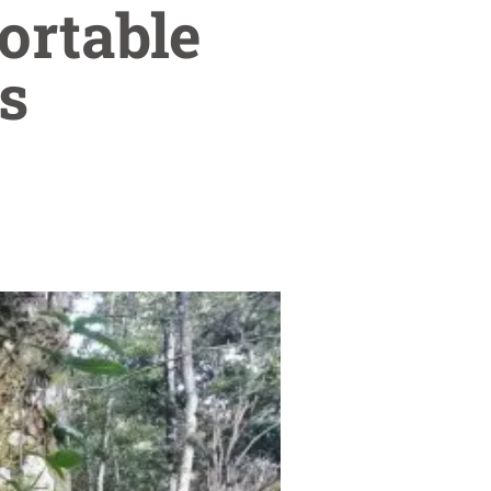
ortable
s