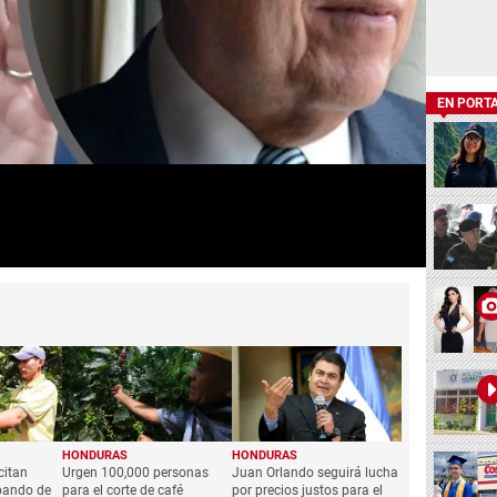
EN PORT
HONDURAS
HONDURAS
citan
Urgen 100,000 personas
Juan Orlando seguirá lucha
abando de
para el corte de café
por precios justos para el