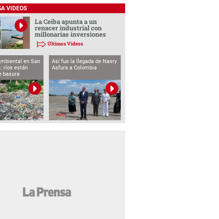
SA VIDEOS
La Ceiba apunta a un
renacer industrial con
millonarias inversiones
Últimos Videos
ambiental en San
Así fue la llegada de Nasry
: ríos están
Asfura a Colombia
e basura