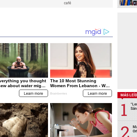
café
MÁS LEÍ
“Le
Sán
Ma
Or