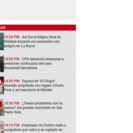
ADA
15:20 PM
Así fue el trágico final de
Stefanie durante una excursión con
amigos en La Barca
14:55 PM
CPH denuncia amenazas y
presiones contra juez del caso
Roosevelt Hernández
14:20 PM
Esposa de "El Chapo"
Guzmán sorprende con regalo a Davis
Flow y así reaccionó el tiktoker
14:36 PM
¿Tienes problemas con tu
vecino? Así puedes resolverlo en San
Pedro Sula
14:10 PM
Empleado de Costco mata a
compañero por celos y es captado en