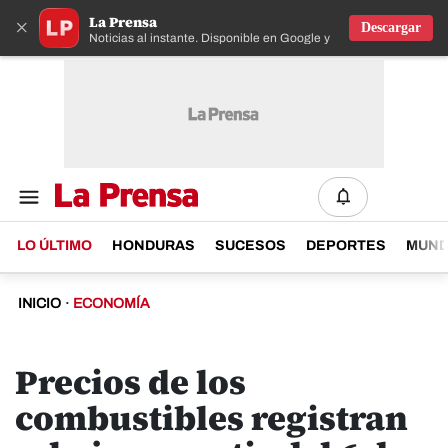
La Prensa
×
Descargar
Noticias al instante. Disponible en Google y IOS
LO ÚLTIMO
HONDURAS
SUCESOS
DEPORTES
MUN
INICIO
·
ECONOMÍA
Precios de los
combustibles registran