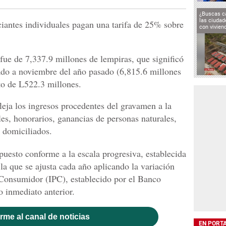
¿Buscas c
las ciuda
ciantes individuales pagan una tarifa de 25% sobre
con vivien
 fue de 7,337.9 millones de lempiras, que significó
do a noviembre del año pasado (6,815.6 millones
to de L522.3 millones.
leja los ingresos procedentes del gravamen a la
es, honorarios, ganancias de personas naturales,
o domiciliados.
puesto conforme a la escala progresiva, establecida
la que se ajusta cada año aplicando la variación
l Consumidor (IPC), establecido por el Banco
 inmediato anterior.
rme al canal de noticias
EN PORT