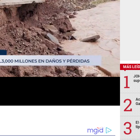
MÁS LEÍ
JOH
sup
Ac
Ga
El
ti