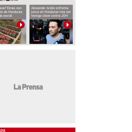
asa? Estas son
Alexander Ardón enfrenta
des de Honduras
juicio en Honduras tras ser
da social
testigo clave contra JOH
ADA