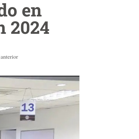
do en
n 2024
anterior