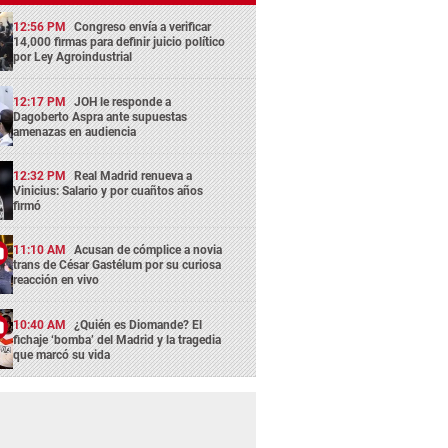
12:56 PM
Congreso envía a verificar
14,000 firmas para definir juicio político
por Ley Agroindustrial
12:17 PM
JOH le responde a
Dagoberto Aspra ante supuestas
amenazas en audiencia
12:32 PM
Real Madrid renueva a
Vinicius: Salario y por cuañtos años
firmó
11:10 AM
Acusan de cómplice a novia
trans de César Gastélum por su curiosa
reacción en vivo
10:40 AM
¿Quién es Diomande? El
fichaje ‘bomba’ del Madrid y la tragedia
que marcó su vida