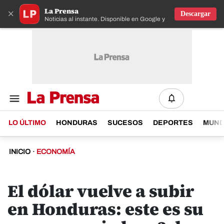
La Prensa
×
Descargar
Noticias al instante. Disponible en Google y IOS
LO ÚLTIMO
HONDURAS
SUCESOS
DEPORTES
MUN
INICIO
·
ECONOMÍA
El dólar vuelve a subir
en Honduras: este es su