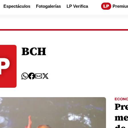
Espectáculos
Fotogalerías
LP Verifica
Premiu
BCH
ECONO
Pr
me