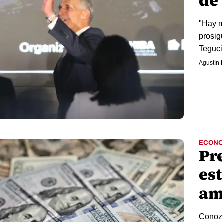
de
"Hay m
prosig
Teguci
Agustín
ECONO
Pr
est
am
Conozc