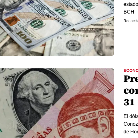
estado
BCH
Redacci
ECONO
Pr
con
31 
El dól
Conozc
de Ho