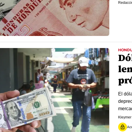
Redacci
HOND
Dó
le
pr
El dól
deprec
mercad
Kleymer
Acc